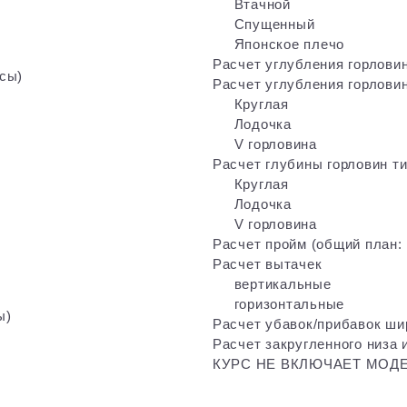
Втачной
Спущенный
Японское плечо
Расчет углубления горлови
сы)
Расчет углубления горлови
Круглая
Лодочка
V горловина
Расчет глубины горловин ти
Круглая
Лодочка
V горловина
Расчет пройм (общий план: 
Расчет вытачек
вертикальные
горизонтальные
ы)
Расчет убавок/прибавок шир
Расчет закругленного низа 
КУРС НЕ ВКЛЮЧАЕТ МОД